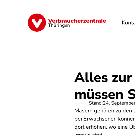
Direkt
zum
Inhalt
Kont
Finanzen
Digitales
Lebensmittel
Thüringen
Alles zur
müssen Si
Stand:
24. Septembe
Masern gehören zu den a
bei Erwachsenen können 
dort erhöhen, wo eine 