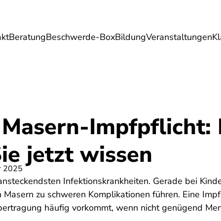
akt
Beratung
Beschwerde-Box
Bildung
Veranstaltungen
K
Umwelt
Gesundheit
Energie
Reis
 Masern-Impfpflicht:
e jetzt wissen
r 2025
nsteckendsten Infektionskrankheiten. Gerade bei Kinde
Masern zu schweren Komplikationen führen. Eine Impfpf
Übertragung häufig vorkommt, wenn nicht genügend M