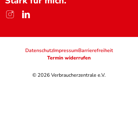
Stark für mich.
Datenschutz
Impressum
Barrierefreiheit
Termin widerrufen
© 2026
Verbraucherzentrale e.V.
@
@