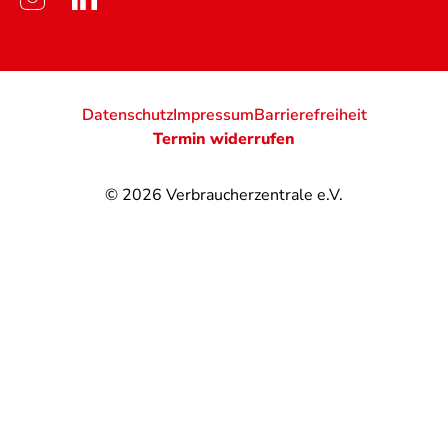
Datenschutz
Impressum
Barrierefreiheit
Termin widerrufen
© 2026
Verbraucherzentrale e.V.
@
@