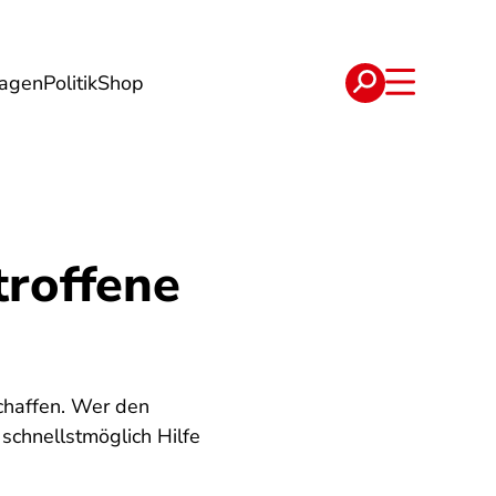
lagen
Politik
Shop
e
Verträge
troffene
chaffen. Wer den
 schnellstmöglich Hilfe