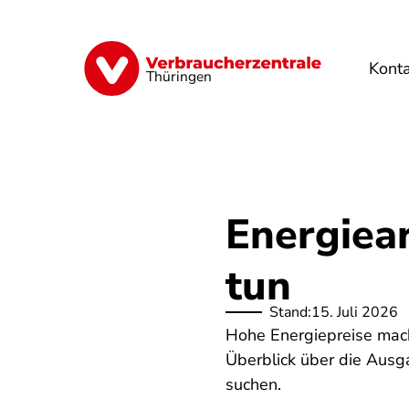
Direkt
zum
Inhalt
Kont
Finanzen
Digitales
Lebensmittel
Thüringen
Energiea
tun
Stand:
15. Juli 2026
Hohe Energiepreise mac
Überblick über die Ausga
suchen.