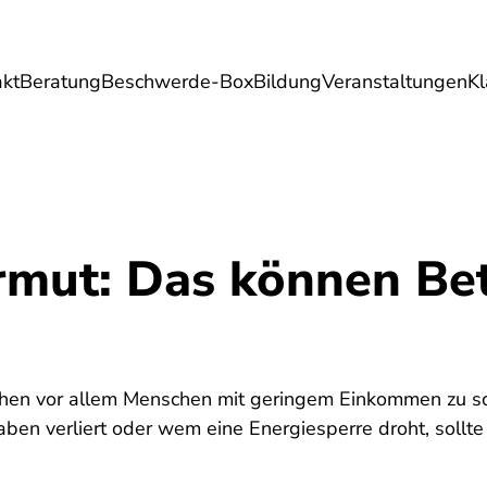
akt
Beratung
Beschwerde-Box
Bildung
Veranstaltungen
K
Umwelt
Gesundheit
Energie
Reis
rmut: Das können Be
hen vor allem Menschen mit geringem Einkommen zu s
ben verliert oder wem eine Energiesperre droht, sollte