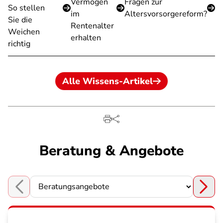
Vermögen
Fragen zur
So stellen
im
Altersvorsorgereform?
Sie die
Rentenalter
Weichen
erhalten
richtig
Alle Wissens-Artikel
Beratung & Angebote
Choose a section