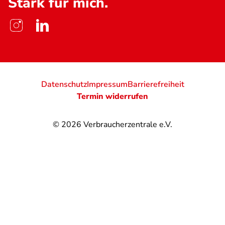
Stark für mich.
Datenschutz
Impressum
Barrierefreiheit
Termin widerrufen
© 2026
Verbraucherzentrale e.V.
@
@