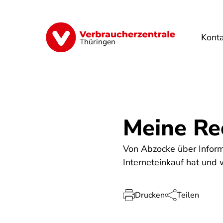
Direkt
zum
Inhalt
Kont
Finanzen
Digitales
Lebensmittel
Thüringen
Meine Re
Von Abzocke über Infor
Interneteinkauf hat und
Drucken
Teilen