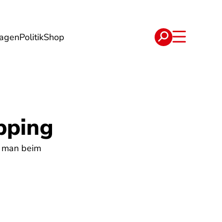
lagen
Politik
Shop
e
Verträge
pping
e man beim