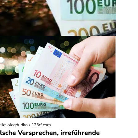
lle
:
olegdudko / 123rf.com
lsche Versprechen, irreführende