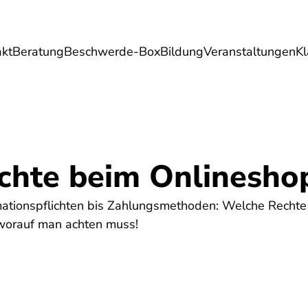
akt
Beratung
Beschwerde-Box
Bildung
Veranstaltungen
K
Umwelt
Gesundheit
Energie
Reis
chte beim Onlinesho
mationspflichten bis Zahlungsmethoden: Welche Recht
 worauf man achten muss!