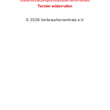
Datenschutz
Impressum
Barrierefreiheit
Termin widerrufen
© 2026
Verbraucherzentrale e.V.
@
@