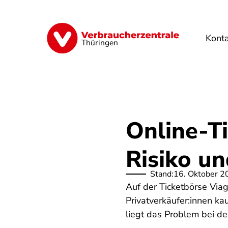
Direkt
zum
Inhalt
Kont
Finanzen
Digitales
Lebensmittel
Thüringen
Online-T
Risiko un
Stand:
16. Oktober 2
Auf der Ticketbörse Via
Privatverkäufer:innen ka
liegt das Problem bei de