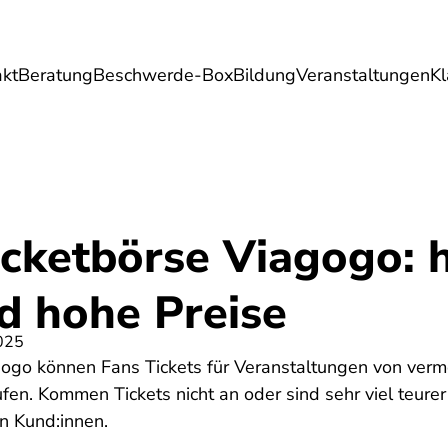
akt
Beratung
Beschwerde-Box
Bildung
Veranstaltungen
K
Umwelt
Gesundheit
Energie
Reis
icketbörse Viagogo: 
d hohe Preise
025
gogo können Fans Tickets für Veranstaltungen von verme
ufen. Kommen Tickets nicht an oder sind sehr viel teurer
n Kund:innen.