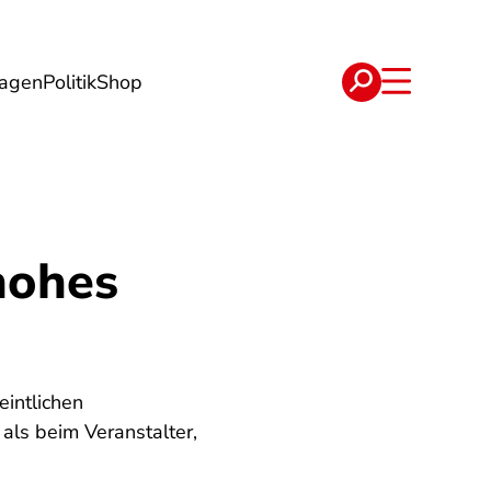
lagen
Politik
Shop
e
Verträge
hohes
intlichen
 als beim Veranstalter,