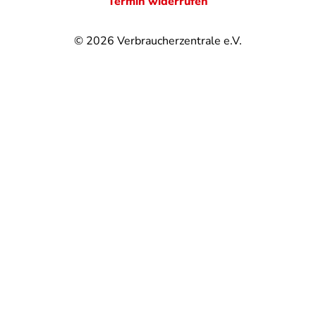
Termin widerrufen
© 2026
Verbraucherzentrale e.V.
@
@