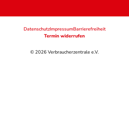
Datenschutz
Impressum
Barrierefreiheit
Termin widerrufen
© 2026
Verbraucherzentrale e.V.
@
@