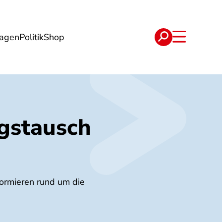
lagen
Politik
Shop
e
Verträge
ngstausch
formieren rund um die