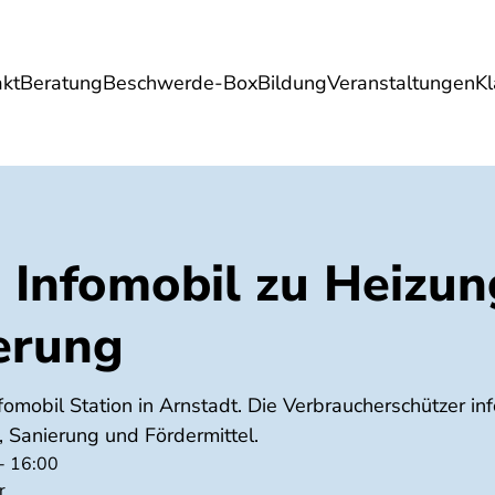
akt
Beratung
Beschwerde-Box
Bildung
Veranstaltungen
K
Umwelt
Gesundheit
Energie
Reis
: Infomobil zu Heizu
erung
fomobil Station in Arnstadt. Die Verbraucherschützer in
Sanierung und Fördermittel.
 - 16:00
r