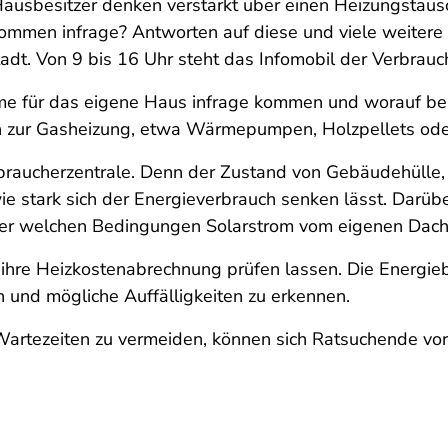
 Hausbesitzer denken verstärkt über einen Heizungstau
mmen infrage? Antworten auf diese und viele weitere F
stadt. Von 9 bis 16 Uhr steht das Infomobil der Verbr
me für das eigene Haus infrage kommen und worauf be
ven zur Gasheizung, etwa Wärmepumpen, Holzpellets od
aucherzentrale. Denn der Zustand von Gebäudehülle, F
ie stark sich der Energieverbrauch senken lässt. Darüb
er welchen Bedingungen Solarstrom vom eigenen Dach 
re Heizkostenabrechnung prüfen lassen. Die Energiebe
 und mögliche Auffälligkeiten zu erkennen.
Wartezeiten zu vermeiden, können sich Ratsuchende vo