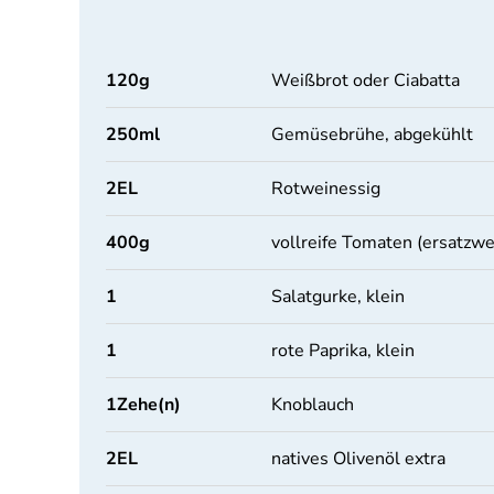
120
g
Weißbrot oder Ciabatta
250
ml
Gemüsebrühe, abgekühlt
2
EL
Rotweinessig
400
g
vollreife Tomaten (ersatzw
1
Salatgurke, klein
1
rote Paprika, klein
1
Zehe(n)
Knoblauch
2
EL
natives Olivenöl extra