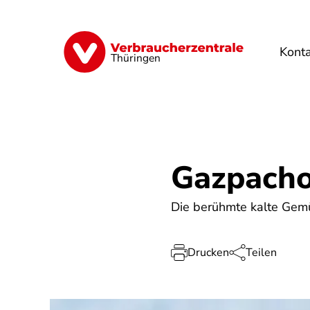
Direkt
zum
Inhalt
Kont
Finanzen
Digitales
Lebensmittel
Thüringen
Gazpach
Die berühmte kalte Gem
Drucken
Teilen