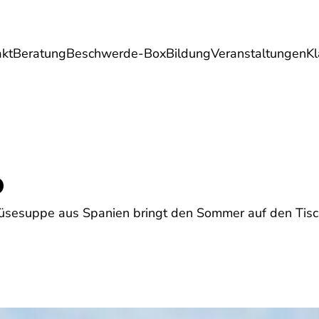
akt
Beratung
Beschwerde-Box
Bildung
Veranstaltungen
K
Umwelt
Gesundheit
Energie
Reis
o
üsesuppe aus Spanien bringt den Sommer auf den Tisc