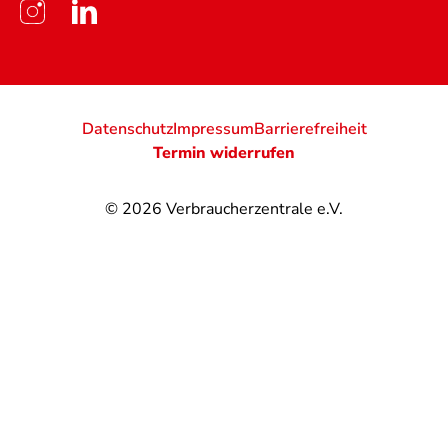
Datenschutz
Impressum
Barrierefreiheit
Termin widerrufen
© 2026
Verbraucherzentrale e.V.
@
@