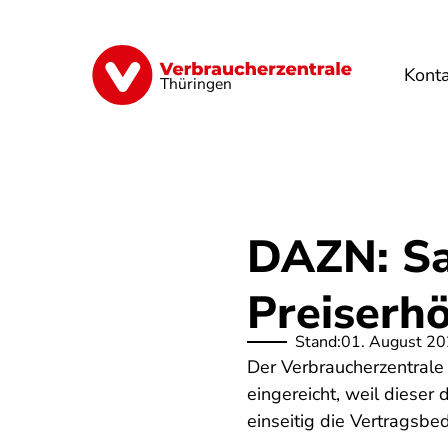
Direkt
zum
Inhalt
Kont
Finanzen
Digitales
Lebensmittel
Thüringen
DAZN: S
Preiserh
Stand:
01. August 2
Der Verbraucherzentral
eingereicht, weil dieser
einseitig die Vertragsb