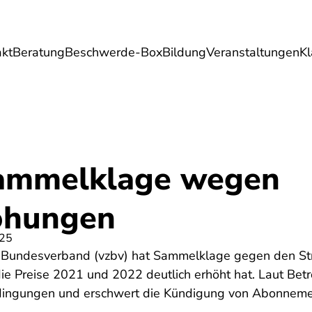
akt
Beratung
Beschwerde-Box
Bildung
Veranstaltungen
K
Umwelt
Gesundheit
Energie
Reis
ammelklage wegen
öhungen
025
e Bundesverband (vzbv) hat Sammelklage gegen den S
 die Preise 2021 und 2022 deutlich erhöht hat. Laut Be
edingungen und erschwert die Kündigung von Abonneme