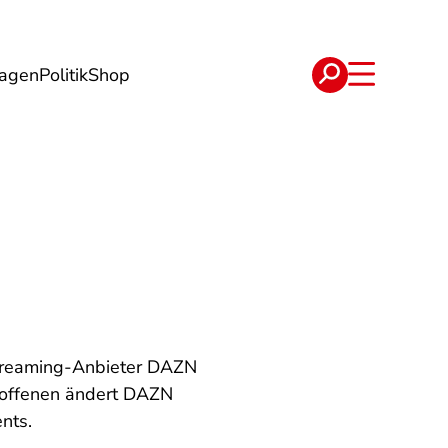
lagen
Politik
Shop
e
Verträge
treaming-Anbieter DAZN
troffenen ändert DAZN
nts.