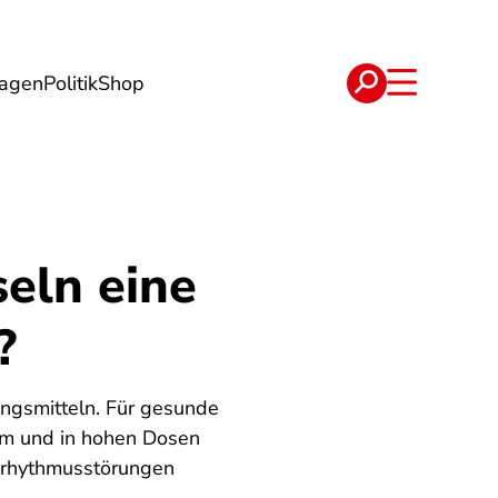
lagen
Politik
Shop
e
Verträge
eln eine
?
gsmitteln. Für gesunde
sam und in hohen Dosen
rzrhythmusstörungen