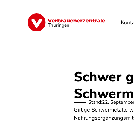
Direkt
zum
Inhalt
Kont
Finanzen
Digitales
Lebensmittel
Thüringen
Schwer ge
Schwerme
Stand:
22. Septembe
Giftige Schwermetalle w
Nahrungsergänzungsmitte