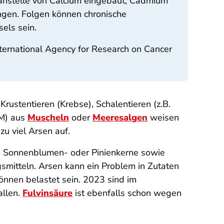
i anstelle von Calcium eingebaut, Cadmium
ungen. Folgen können chronische
els sein.
ternational Agency for Research on Cancer
ustentieren (Krebse), Schalentieren (z.B.
EM) aus
Muscheln
oder
Meeresalgen
weisen
u viel Arsen auf.
n, Sonnenblumen- oder Pinienkerne sowie
smitteln. Arsen kann ein Problem in Zutaten
önnen belastet sein. 2023 sind im
allen.
Fulvinsäure
ist ebenfalls schon wegen