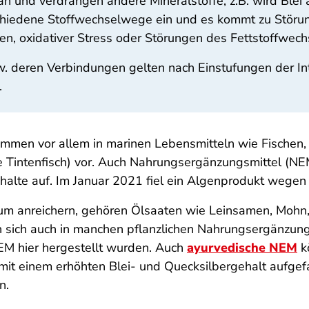
 an und verdrängen andere Mineralstoffe, z.B. wird Ble
erschiedene Stoffwechselwege ein und es kommt zu Stör
n, oxidativer Stress oder Störungen des Fettstoffwechs
w. deren Verbindungen gelten nach Einstufungen der
In
.
en vor allem in marinen Lebensmitteln wie Fischen, Kr
e Tintenfisch) vor. Auch Nahrungsergänzungsmittel (N
alte auf. Im Januar 2021 fiel ein Algenprodukt wegen z
ium anreichern, gehören Ölsaaten wie Leinsamen, Moh
 sich auch in manchen pflanzlichen Nahrungsergänzung
EM hier hergestellt wurden. Auch
ayurvedische NEM
k
mit einem erhöhten Blei- und Quecksilbergehalt aufgef
n.