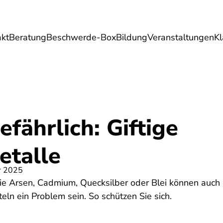
akt
Beratung
Beschwerde-Box
Bildung
Veranstaltungen
K
Umwelt
Gesundheit
Energie
Reis
fährlich: Giftige
talle
r 2025
ie Arsen, Cadmium, Quecksilber oder Blei können auch 
ln ein Problem sein. So schützen Sie sich.