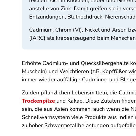
reichern sich in Knochen, Leber und Nieren
anstelle von Zink. Damit greifen sie in v
Entzündungen, Bluthochdruck, Nierenschäde
Cadmium, Chrom (VI), Nickel und Arsen bz
(IARC)
als krebserzeugend beim Menschen
Erhöhte Cadmium- und Quecksilbergehalte komm
Muscheln) und Weichtieren (z.B. Kopffüßer wi
immer wieder auffällige Cadmium- und Bleigeh
Zu den pflanzlichen Lebensmitteln, die Cadm
Trockenpilze
und Kakao. Diese Zutaten finden
sein, die aus Asien kommen, auch wenn die N
Schnellwarnsystem viele Produkte aus Indien 
zu hoher Schwermetallbelastungen aufgefalle