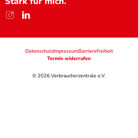
Stark für mich.
Datenschutz
Impressum
Barrierefreiheit
Termin widerrufen
© 2026
Verbraucherzentrale e.V.
@
@