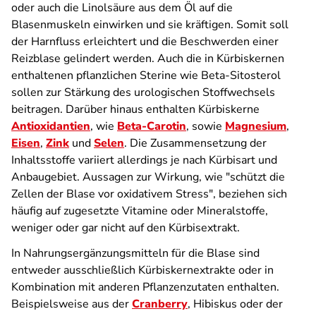
oder auch die Linolsäure aus dem Öl auf die
Blasenmuskeln einwirken und sie kräftigen. Somit soll
der Harnfluss erleichtert und die Beschwerden einer
Reizblase gelindert werden. Auch die in Kürbiskernen
enthaltenen pflanzlichen Sterine wie Beta-Sitosterol
sollen zur Stärkung des urologischen Stoffwechsels
beitragen. Darüber hinaus enthalten Kürbiskerne
Antioxidantien
, wie
Beta-Carotin
, sowie
Magnesium
,
Eisen
,
Zink
und
Selen
. Die Zusammensetzung der
Inhaltsstoffe variiert allerdings je nach Kürbisart und
Anbaugebiet. Aussagen zur Wirkung, wie "schützt die
Zellen der Blase vor oxidativem Stress", beziehen sich
häufig auf zugesetzte Vitamine oder Mineralstoffe,
weniger oder gar nicht auf den Kürbisextrakt.
In Nahrungs­ergänzungs­mitteln für die Blase sind
entweder ausschließlich Kürbiskern­extrakte oder in
Kombination mit anderen Pflanzen­zutaten enthalten.
Beispielsweise aus der
Cranberry
, Hibiskus oder der