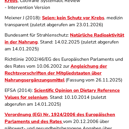
Krebs
, Cochrane Systematic Review
- Intervention Version
Meixner J (2018):
Selen: kein Schutz vor Krebs
. medizin
transparent (zuletzt abgerufen am 23.01.2026)
Bundesamt für Strahlenschutz:
Natürliche Radioaktivität
in der Nahrung
. Stand: 14.02.2025 (zuletzt abgerufen
am 14.01.2025)
Richtlinie 2002/46/EG des Europäischen Parlaments und
des Rates vom 10.06.2002 zur
Angleichung der
Rechtsvorschriften der Mitgliedstaaten über
Nahrungsergänzungsmittel
(Fassung vom 26.11.2025)
EFSA (2014):
Scientific Opinion on Dietary Reference
Values for selenium
. Stand: 10.10.2014 (zuletzt
abgerufen am 14.01.2025)
Verordnung (EG) Nr. 1924/2006 des Europäischen
Parlaments und des Rates
vom 20.12.2006 über
nährwert- und gesundheitsbezogene Angaben über