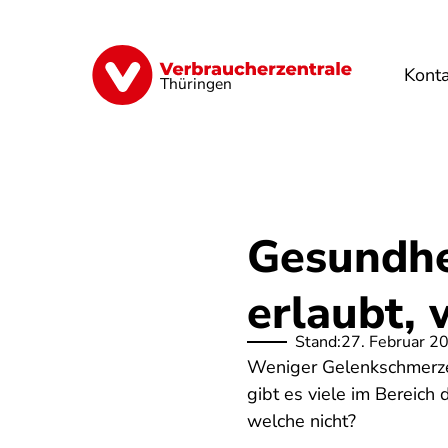
Direkt
zum
Inhalt
Kont
Finanzen
Digitales
Lebensmittel
Thüringen
Gesundhe
erlaubt, 
Stand:
27. Februar 2
Weniger Gelenkschmerze
gibt es viele im Bereic
welche nicht?