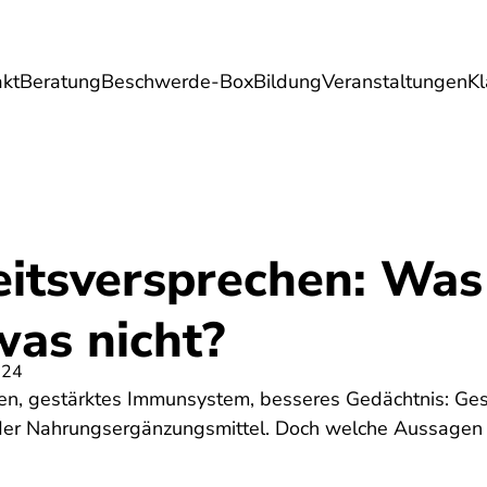
akt
Beratung
Beschwerde-Box
Bildung
Veranstaltungen
K
Umwelt
Gesundheit
Energie
Reis
itsversprechen: Was 
was nicht?
024
n, gestärktes Immunsystem, besseres Gedächtnis: Ge
h der Nahrungsergänzungsmittel. Doch welche Aussagen 