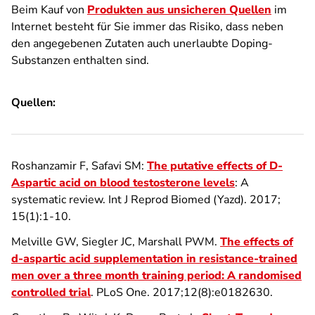
Beim Kauf von
Produkten aus unsicheren Quellen
im
Internet besteht für Sie immer das Risiko, dass neben
den angegebenen Zutaten auch unerlaubte Doping-
Substanzen enthalten sind.
Quellen:
Roshanzamir F, Safavi SM:
The putative effects of D-
Aspartic acid on blood testosterone levels
: A
systematic review. Int J Reprod Biomed (Yazd). 2017;
15(1):1-10.
Melville GW, Siegler JC, Marshall PWM.
The effects of
d-aspartic acid supplementation in resistance-trained
men over a three month training period: A randomised
controlled trial
. PLoS One. 2017;12(8):e0182630.