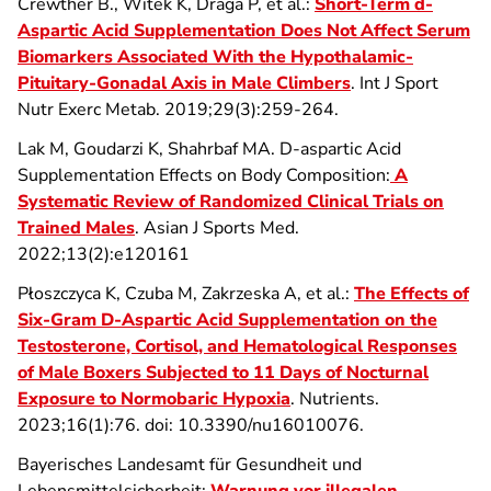
Crewther B., Witek K, Draga P, et al.:
Short-Term d-
Aspartic Acid Supplementation Does Not Affect Serum
Biomarkers Associated With the Hypothalamic-
Pituitary-Gonadal Axis in Male Climbers
. Int J Sport
Nutr Exerc Metab. 2019;29(3):259-264.
Lak M, Goudarzi K, Shahrbaf MA. D-aspartic Acid
Supplementation Effects on Body Composition:
A
Systematic Review of Randomized Clinical Trials on
Trained Males
. Asian J Sports Med.
2022;13(2):e120161
Płoszczyca K, Czuba M, Zakrzeska A, et al.:
The Effects of
Six-Gram D-Aspartic Acid Supplementation on the
Testosterone, Cortisol, and Hematological Responses
of Male Boxers Subjected to 11 Days of Nocturnal
Exposure to Normobaric Hypoxia
. Nutrients.
2023;16(1):76. doi: 10.3390/nu16010076.
Bayerisches Landesamt für Gesundheit und