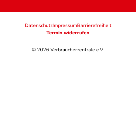
Datenschutz
Impressum
Barrierefreiheit
Termin widerrufen
© 2026
Verbraucherzentrale e.V.
@
@