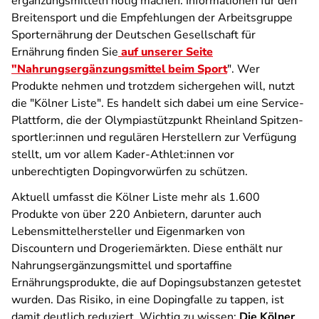
ergänzungs­mitteln nötig machen. Informationen für den
Breitensport und die Empfehlungen der Arbeitsgruppe
Sporternährung der Deutschen Gesellschaft für
Ernährung finden Sie
auf unserer Seite
"Nahrungsergänzungsmittel beim Sport
". Wer
Produkte nehmen und trotzdem sichergehen will, nutzt
die "Kölner Liste". Es handelt sich dabei um eine Service-
Plattform, die der Olympia­stützpunkt Rheinland Spitzen­
sportler:innen und regulären Herstellern zur Verfügung
stellt, um vor allem Kader-Athlet:innen vor
unberechtigten Dopingvorwürfen zu schützen.
Aktuell umfasst die Kölner Liste mehr als 1.600
Produkte von über 220 Anbietern, darunter auch
Lebensmittelhersteller und Eigenmarken von
Discountern und Drogeriemärkten. Diese enthält nur
Nahrungs­ergänzungs­mittel und sportaffine
Ernährungsprodukte, die auf Doping­substanzen getestet
wurden. Das Risiko, in eine Dopingfalle zu tappen, ist
damit deutlich reduziert. Wichtig zu wissen:
Die Kölner