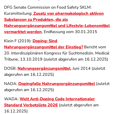
DFG Senate Commission on Food Safety SKLM:
Kurzmitteilung:
Zusatz von pharmakologisch aktiven
Substanzen zu Produkten, die als
Nahrungsergänzungsmittel und Lifestyle-Lebensmittel
vermarktet werden
, Endfassung vom 30.01.2015
Klein F (2019):
Doping: Sind
Nahrungsergänzungsmittel der Einstieg?
Bericht vom
20. Interdisziplinären Kongress für Suchtmedizin. Medical
Tribune, 13.10.2019 (zuletzt abgerufen am 16.12.2025)
DOSB:
Nahrungsergänzungsmittel
, Juni 2014 (zuletzt
abgerufen am 16.12.2025)
NADA:
Dopingfalle Nahrungsergänzungsmittel
(zuletzt
abgerufen am 16.12.2025)
WADA:
Welt Anti-Doping Code Internationaler
Standard Verbotsliste 2026
(zuletzt abgerufen am
16.12.2025)