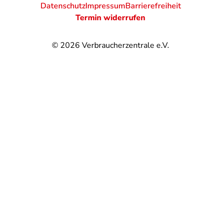
Datenschutz
Impressum
Barrierefreiheit
Termin widerrufen
© 2026
Verbraucherzentrale e.V.
@
@