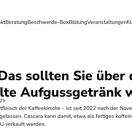
akt
Beratung
Beschwerde-Box
Bildung
Veranstaltungen
K
Umwelt
Gesundheit
Energie
Reis
Das sollten Sie über 
alte Aufgussgetränk 
025
tfleisch der Kaffeekirsche – ist seit 2022 nach der No
elassen. Cascara kann damit, etwa als fertiges koffein
EU verkauft werden.