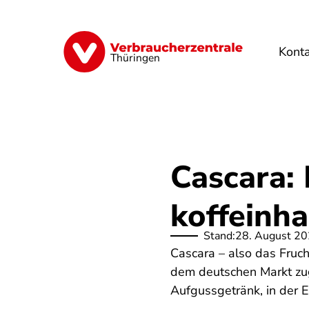
Direkt
zum
Inhalt
Kont
Finanzen
Digitales
Lebensmittel
Thüringen
Cascara: 
koffeinh
Stand:
28. August 2
Cascara – also das Fruch
dem deutschen Markt zug
Aufgussgetränk, in der 