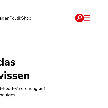
lagen
Politik
Shop
e
Verträge
das
wissen
vel-Food-Verordnung auf
haltiges