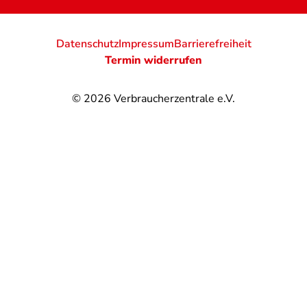
Datenschutz
Impressum
Barrierefreiheit
Termin widerrufen
© 2026
Verbraucherzentrale e.V.
@
@