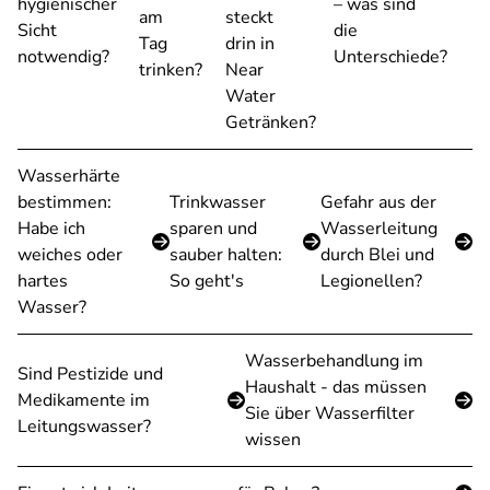
hygienischer
– was sind
am
steckt
Sicht
die
Tag
drin in
notwendig?
Unterschiede?
trinken?
Near
Water
Getränken?
Wasserhärte
bestimmen:
Trinkwasser
Gefahr aus der
Habe ich
sparen und
Wasserleitung
weiches oder
sauber halten:
durch Blei und
hartes
So geht's
Legionellen?
Wasser?
Wasserbehandlung im
Sind Pestizide und
Haushalt - das müssen
Medikamente im
Sie über Wasserfilter
Leitungswasser?
wissen