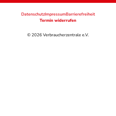
Datenschutz
Impressum
Barrierefreiheit
Termin widerrufen
© 2026
Verbraucherzentrale e.V.
@
@