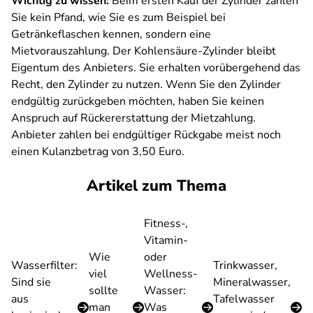
Wichtig zu wissen:
Beim ersten Kauf der Zylinder zahlen
Sie kein Pfand, wie Sie es zum Beispiel bei
Getränkeflaschen kennen, sondern eine
Mietvorauszahlung. Der Kohlensäure-Zylinder bleibt
Eigentum des Anbieters. Sie erhalten vorübergehend das
Recht, den Zylinder zu nutzen. Wenn Sie den Zylinder
endgültig zurückgeben möchten, haben Sie keinen
Anspruch auf Rückererstattung der Mietzahlung.
Anbieter zahlen bei endgültiger Rückgabe meist noch
einen Kulanzbetrag von 3,50 Euro.
Artikel zum Thema
Fitness-,
Vitamin-
Wie
oder
Wasserfilter:
Trinkwasser,
viel
Wellness-
Sind sie
Mineralwasser,
sollte
Wasser:
aus
Tafelwasser
man
Was