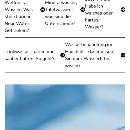
Wellness-
Mineralwasser,
Habe ich
Wasser: Was
Tafelwasser –
weiches oder
steckt drin in
was sind die
hartes
Near Water
Unterschiede?
Wasser?
Getränken?
Wasserbehandlung im
Trinkwasser sparen und
Haushalt - das müssen
sauber halten: So geht's
Sie über Wasserfilter
wissen