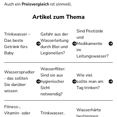
Auch ein
Preisvergleich
ist sinnvoll.
Artikel zum Thema
Sind Pestizide
Trinkwasser –
Gefahr aus der
und
Das beste
Wasserleitung
Medikamente
Getränk fürs
durch Blei und
im
Baby
Legionellen?
Leitungswasser?
Wasserfilter:
Wassersprudler
Sind sie aus
Wie viel
- das sollten
hygienischer
sollte man am
Sie darüber
Sicht
Tag trinken?
wissen
notwendig?
Fitness-,
Wasserhärte
Vitamin- oder
Trinkwasser,
bestimmen: