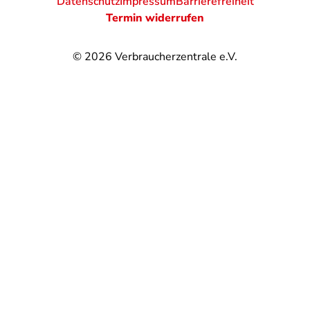
Datenschutz
Impressum
Barrierefreiheit
Termin widerrufen
© 2026
Verbraucherzentrale e.V.
@
@