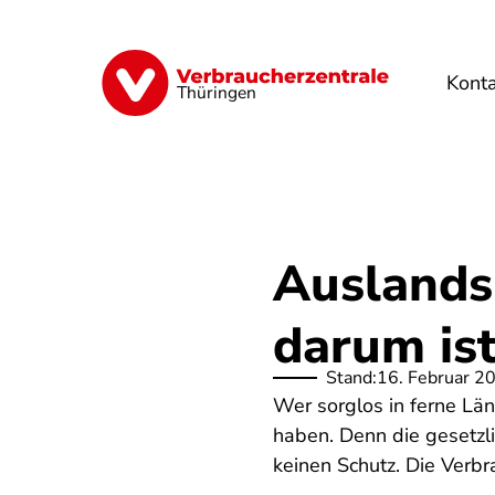
Direkt
zum
Inhalt
Kont
Finanzen
Digitales
Lebensmittel
Thüringen
Auslands
darum ist
Stand:
16. Februar 2
Wer sorglos in ferne Län
haben. Denn die gesetz
keinen Schutz. Die Verbr