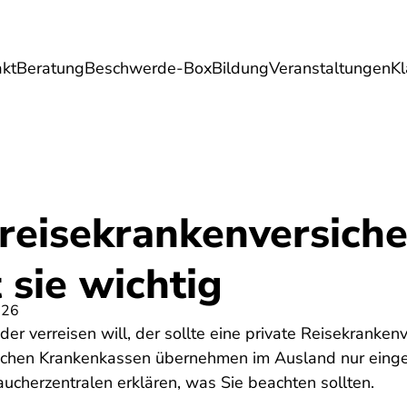
akt
Beratung
Beschwerde-Box
Bildung
Veranstaltungen
K
Umwelt
Gesundheit
Energie
Reis
reisekrankenversiche
 sie wichtig
026
der verreisen will, der sollte eine private Reisekranke
lichen Krankenkassen übernehmen im Ausland nur einge
aucherzentralen erklären, was Sie beachten sollten.