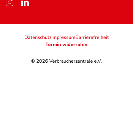
Datenschutz
Impressum
Barrierefreiheit
Termin widerrufen
© 2026
Verbraucherzentrale e.V.
@
@