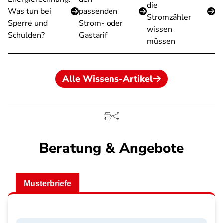
die
Was tun bei
passenden
Stromzähler
Sperre und
Strom- oder
wissen
Schulden?
Gastarif
müssen
Alle Wissens-Artikel
Beratung & Angebote
Musterbriefe