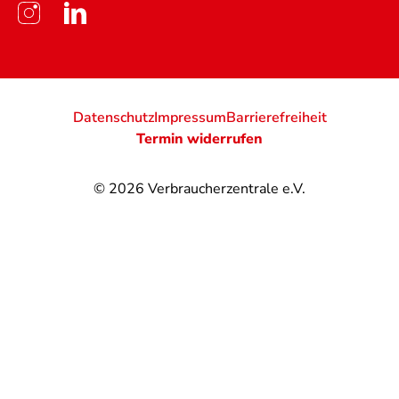
Datenschutz
Impressum
Barrierefreiheit
Termin widerrufen
© 2026
Verbraucherzentrale e.V.
@
@