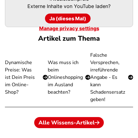
Externe Inhalte von
YouTube
laden?
Ja (dieses Mal)
Manage privacy settings
Artikel zum Thema
Falsche
Dynamische
Was muss ich
Versprechen,
Preise: Was
beim
irreführende
ist Dein Preis
Onlineshopping
Angabe - Es
im Online-
im Ausland
kann
Shop?
beachten?
Schadensersatz
geben!
Alle Wissens-Artikel