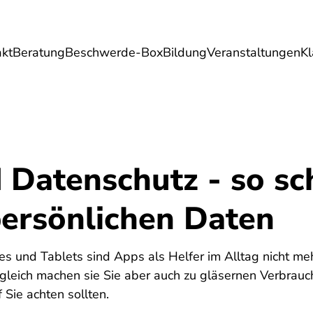
akt
Beratung
Beschwerde-Box
Bildung
Veranstaltungen
K
Umwelt
Gesundheit
Energie
Reis
 Datenschutz - so sc
persönlichen Daten
es und Tablets sind Apps als Helfer im Alltag nicht m
Zugleich machen sie Sie aber auch zu gläsernen Verbrauc
 Sie achten sollten.