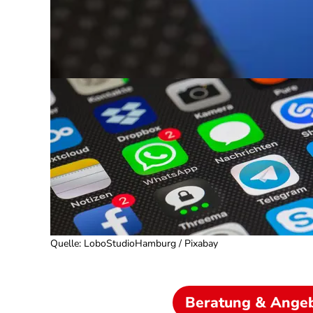
Quelle
:
LoboStudioHamburg / Pixabay
Beratung & Ange