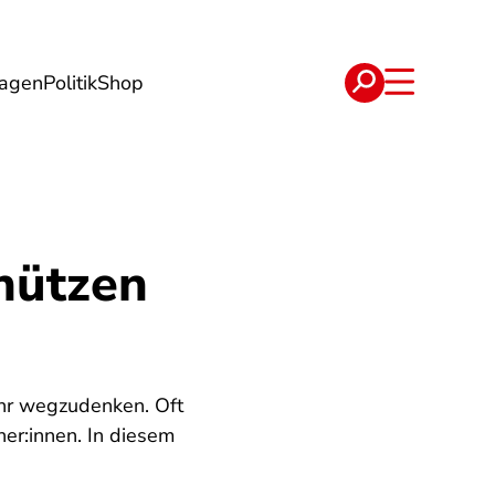
lagen
Politik
Shop
e
Verträge
hützen
ehr wegzudenken. Oft
her:innen. In diesem