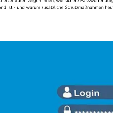
herzentralen zeigen Ihnen, wie sichere Passwörter aufg
d ist - und warum zusätzliche Schutzmaßnahmen heute