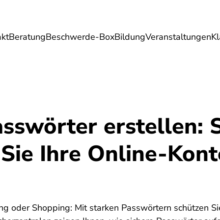
akt
Beratung
Beschwerde-Box
Bildung
Veranstaltungen
K
Umwelt
Gesundheit
Energie
Reis
sswörter erstellen: 
 Sie Ihre Online-Kon
ng oder Shopping: Mit starken Passwörtern schützen Si