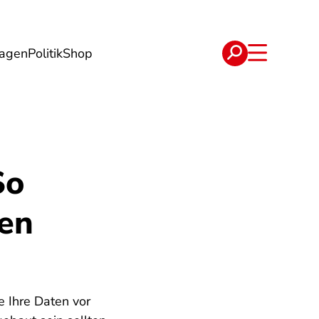
lagen
Politik
Shop
e
Verträge
So
ten
e Ihre Daten vor