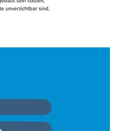
ebaut sein sollten,
 unverzichtbar sind.