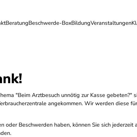
akt
Beratung
Beschwerde-Box
Bildung
Veranstaltungen
K
Umwelt
Gesundheit
Energie
Reis
ank!
Thema "Beim Arztbesuch unnötig zur Kasse gebeten?" si
erbraucherzentrale angekommen. Wir werden diese für
en oder Beschwerden haben, können Sie sich jederzeit 
nden.