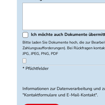
Ich möchte auch Dokumente übermit
Dokumente
Bitte laden Sie Dokumente hoch, die zur Bearbei
Zahlungsaufforderungen). Bei Rückfragen kontakt
hochladen
JPG, JPEG, PNG, PDF
* Pflichtfelder
Maximal
3
Dateien
möglich.
10
Informationen zur Datenverarbeitung und z
MB
"Kontaktformulare und E-Mail-Kontakt".
Limit.
Erlaubte