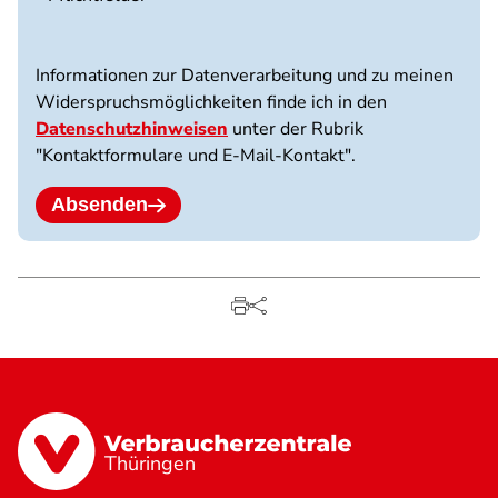
3
Dateien
möglich.
Informationen zur Datenverarbeitung und zu meinen
10
Widerspruchsmöglichkeiten finde ich in den
MB
Datenschutzhinweisen
unter der Rubrik
Limit.
"Kontaktformulare und E-Mail-Kontakt".
Erlaubte
Dateitypen:
jpg
Absenden
jpeg
png
pdf.
Thüringen