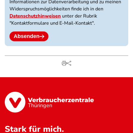
Informationen zur Datenverarbeitung und zu meinen
10
Widerspruchsmöglichkeiten finde ich in den
MB
Datenschutzhinweisen
unter der Rubrik
Limit.
"Kontaktformulare und E-Mail-Kontakt".
Erlaubte
Dateitypen:
jpg
Absenden
jpeg
png
pdf.
Thüringen
Stark für mich.