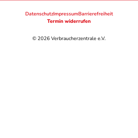
Datenschutz
Impressum
Barrierefreiheit
Termin widerrufen
© 2026
Verbraucherzentrale e.V.
@
@