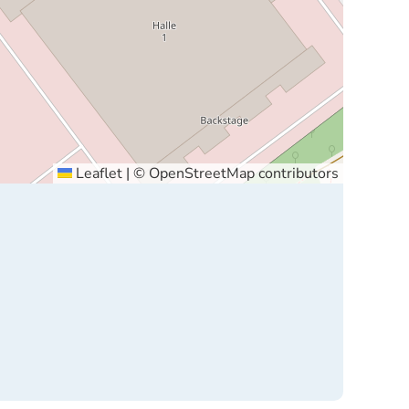
Leaflet
|
©
OpenStreetMap
contributors