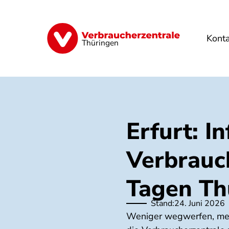
Direkt
zum
Inhalt
Kont
Finanzen
Digitales
Lebensmittel
Thüringen
Erfurt: I
Verbrauc
Tagen Th
Stand:
24. Juni 2026
Weniger wegwerfen, mehr