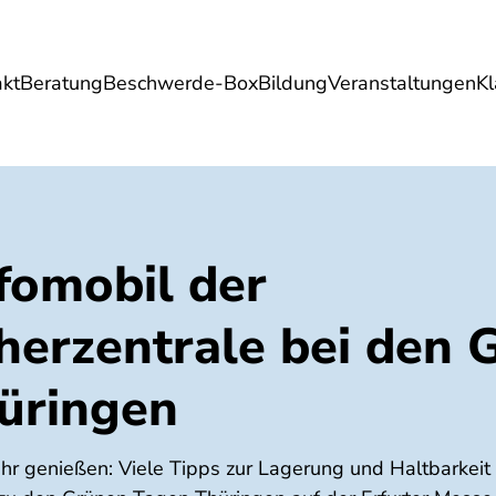
akt
Beratung
Beschwerde-Box
Bildung
Veranstaltungen
K
Umwelt
Gesundheit
Energie
Reis
nfomobil der
herzentrale bei den 
üringen
 genießen: Viele Tipps zur Lagerung und Haltbarkeit 