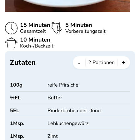
15 Minuten
5 Minuten
Gesamtzeit
Vorbereitungszeit
10 Minuten
Koch-/Backzeit
Zutaten
-
+
2
Portionen
100
g
reife Pfirsiche
½
EL
Butter
5
EL
Rinderbrühe oder -fond
1
Msp.
Lebkuchengewürz
1
Msp.
Zimt