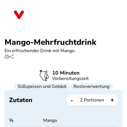
Direkt
zum
Thüringen
Inhalt
Mango-Mehrfruchtdrink
Ein erfrischender Drink mit Mango.
10 Minuten
Vorbereitungszeit
Süßspeisen und Gebäck
Resteverwertung
Zutaten
-
+
2
Portionen
½
Mango