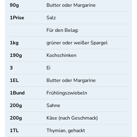
90
g
Butter oder Margarine
1
Prise
Salz
Für den Belag:
1
kg
grüner oder weißer Spargel
190
g
Kochschinken
3
Ei
1
EL
Butter oder Margarine
1
Bund
Frühlingszwiebeln
200
g
Sahne
200
g
Käse (nach Geschmack)
1
TL
Thymian, gehackt