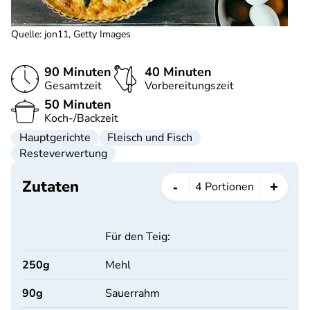
Quelle
:
jon11, Getty Images
90 Minuten
40 Minuten
Gesamtzeit
Vorbereitungszeit
50 Minuten
Koch-/Backzeit
Hauptgerichte
Fleisch und Fisch
Resteverwertung
Zutaten
-
+
4
Portionen
Für den Teig:
250
g
Mehl
90
g
Sauerrahm