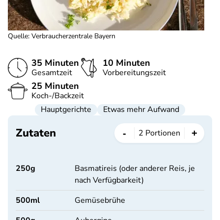
Quelle
:
Verbraucherzentrale Bayern
35 Minuten
10 Minuten
Gesamtzeit
Vorbereitungszeit
25 Minuten
Koch-/Backzeit
Hauptgerichte
Etwas mehr Aufwand
Zutaten
-
+
2
Portionen
250
g
Basmatireis (oder anderer Reis, je
nach Verfügbarkeit)
500
ml
Gemüsebrühe