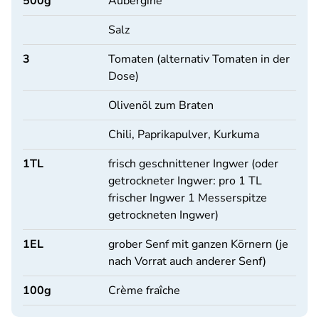
500
g
Aubergine
Salz
3
Tomaten (alternativ Tomaten in der
Dose)
Olivenöl zum Braten
Chili, Paprikapulver, Kurkuma
1
TL
frisch geschnittener Ingwer (oder
getrockneter Ingwer: pro 1 TL
frischer Ingwer 1 Messerspitze
getrockneten Ingwer)
1
EL
grober Senf mit ganzen Körnern (je
nach Vorrat auch anderer Senf)
100
g
Crème fraîche