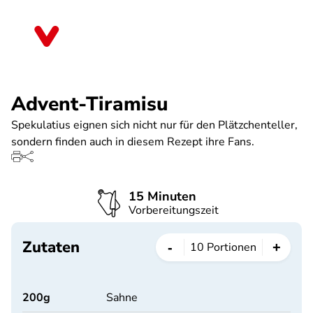
Direkt
zum
Thüringen
Inhalt
Advent-Tiramisu
Spekulatius eignen sich nicht nur für den Plätzchenteller,
sondern finden auch in diesem Rezept ihre Fans.
15 Minuten
Vorbereitungszeit
Zutaten
-
+
10
Portionen
200
g
Sahne