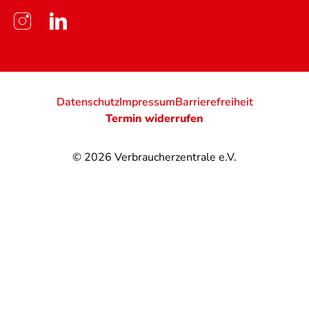
Datenschutz
Impressum
Barrierefreiheit
Termin widerrufen
© 2026
Verbraucherzentrale e.V.
@
@