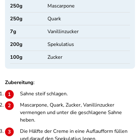
250
g
Mascarpone
250
g
Quark
7
g
Vanillinzucker
200
g
Spekulatius
100
g
Zucker
Zubereitung
:
Sahne steif schlagen.
Mascarpone, Quark, Zucker, Vanillinzucker
vermengen und unter die geschlagene Sahne
heben.
Die Hälfte der Creme in eine Auflaufform füllen
und darauf den Spekulatius legen.