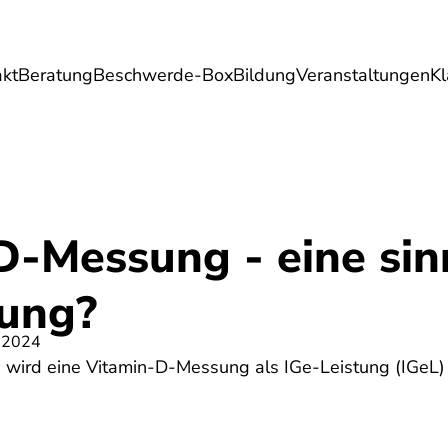
akt
Beratung
Beschwerde-Box
Bildung
Veranstaltungen
K
Umwelt
Gesundheit
Energie
Reis
D-Messung - eine sin
tung?
 2024
s wird eine Vitamin-D-Messung als IGe-Leistung (IGeL) 