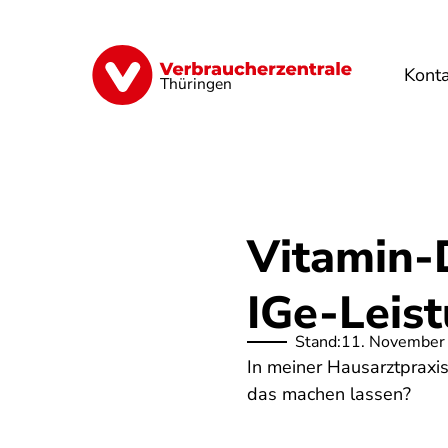
Direkt
zum
Inhalt
Kont
Finanzen
Digitales
Lebensmittel
Thüringen
Vitamin-
IGe-Leis
Stand:
11. November
In meiner Hausarztpraxi
das machen lassen?