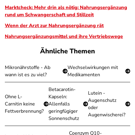
Marktcheck:
Mehr drin als nötig: Nahrungsergänzung
rund um Schwangerschaft und Stillzeit
Wenn der Arzt zur Nahrungsergänzung rät
Nahrungsergänzungsmittel und ihre Vertriebswege
Ähnliche Themen
Mikronährstoffe - Ab
Wechselwirkungen mit
wann ist es zu viel?
Medikamenten
Betacarotin-
Lutein -
Ohne L-
Kapseln:
Augenschutz
Carnitin keine
Allenfalls
oder
Fettverbrennung?
geringfügiger
Augenwischerei?
Sonnenschutz
Coenzym Q10-