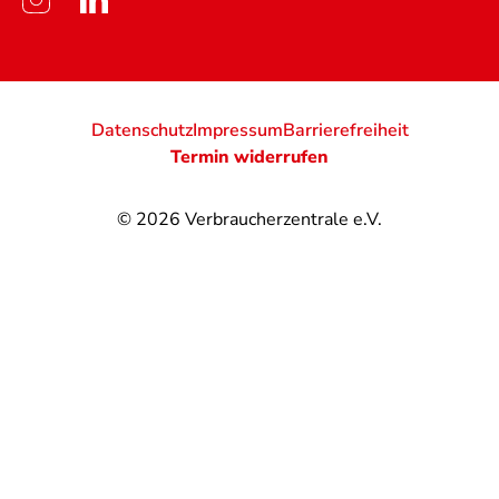
Datenschutz
Impressum
Barrierefreiheit
Termin widerrufen
© 2026
Verbraucherzentrale e.V.
@
@