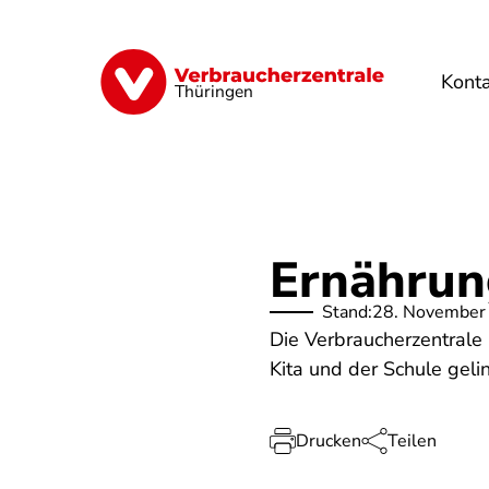
Direkt
zum
Inhalt
Kont
Finanzen
Digitales
Lebensmittel
Thüringen
Ernährun
Stand:
28. November
Die Verbraucherzentrale
Kita und der Schule geli
Drucken
Teilen