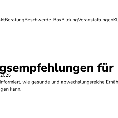
akt
Beratung
Beschwerde-Box
Bildung
Veranstaltungen
K
Umwelt
Gesundheit
Energie
Reis
gsempfehlungen für 
 2025
 informiert, wie gesunde und abwechslungsreiche Ernäh
ngen kann.