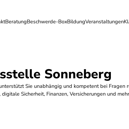
akt
Beratung
Beschwerde-Box
Bildung
Veranstaltungen
K
Umwelt
Gesundheit
Energie
Reis
sstelle Sonneberg
unterstützt Sie unabhängig und kompetent bei Fragen 
digitale Sicherheit, Finanzen, Versicherungen und mehr