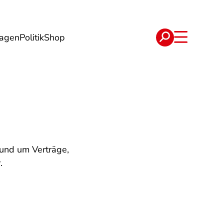
lagen
Politik
Shop
e
Verträge
rund um Verträge,
.