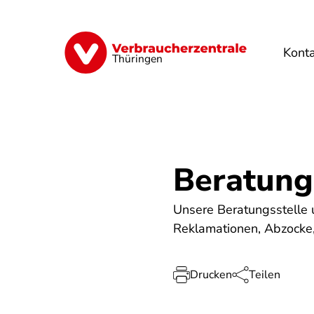
Direkt
zum
Inhalt
Kont
Finanzen
Digitales
Lebensmittel
Thüringen
Beratung
Unsere Beratungsstelle 
Reklamationen, Abzocke, 
Drucken
Teilen