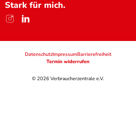
Stark für mich.
Datenschutz
Impressum
Barrierefreiheit
Termin widerrufen
© 2026
Verbraucherzentrale e.V.
@
@