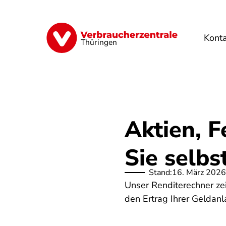
Direkt
zum
Inhalt
Kont
Finanzen
Digitales
Lebensmittel
Thüringen
Aktien, 
Sie selbst
Stand:
16. März 2026
Unser Renditerechner ze
den Ertrag Ihrer Geldan