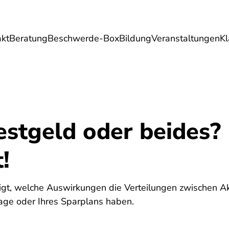
akt
Beratung
Beschwerde-Box
Bildung
Veranstaltungen
K
Umwelt
Gesundheit
Energie
Reis
Festgeld oder beides
!
igt, welche Auswirkungen die Verteilungen zwischen Ak
lage oder Ihres Sparplans haben.